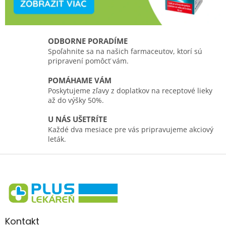
ODBORNE PORADÍME
Spoľahnite sa na našich farmaceutov, ktorí sú
pripravení pomôcť vám.
POMÁHAME VÁM
Poskytujeme zľavy z doplatkov na receptové lieky
až do výšky 50%.
U NÁS UŠETRÍTE
Každé dva mesiace pre vás pripravujeme akciový
leták.
Z
á
p
ä
t
i
Kontakt
e