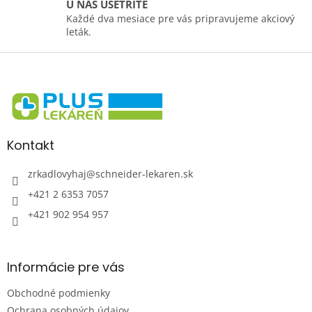
U NÁS UŠETRÍTE
Každé dva mesiace pre vás pripravujeme akciový
leták.
Z
á
p
ä
t
i
Kontakt
e
zrkadlovyhaj
@
schneider-lekaren.sk
+421 2 6353 7057
+421 902 954 957
Informácie pre vás
Obchodné podmienky
Ochrana osobných údajov