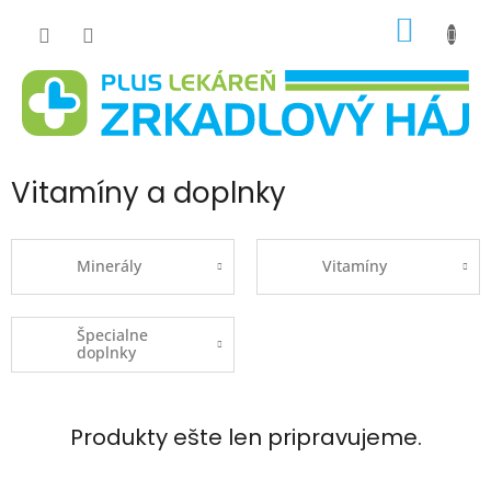
Prejsť
NÁKU
na
obsah
KOŠÍK
Vitamíny a doplnky
Minerály
Vitamíny
Špecialne
doplnky
Produkty ešte len pripravujeme.