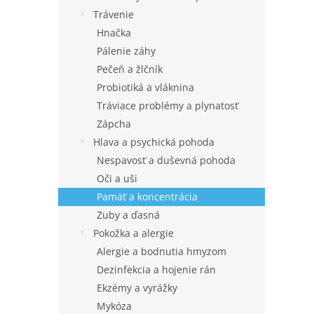
Trávenie
Hnačka
Pálenie záhy
Pečeň a žlčník
Probiotiká a vláknina
Tráviace problémy a plynatosť
Zápcha
Hlava a psychická pohoda
Nespavosť a duševná pohoda
Oči a uši
Pamäť a koncentrácia
Zuby a ďasná
Pokožka a alergie
Alergie a bodnutia hmyzom
Dezinfekcia a hojenie rán
Ekzémy a vyrážky
Mykóza