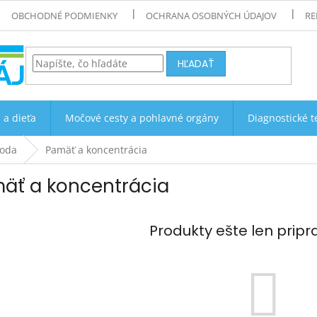
OBCHODNÉ PODMIENKY
OCHRANA OSOBNÝCH ÚDAJOV
RE
HĽADAŤ
 a dieťa
Močové cesty a pohlavné orgány
Diagnostické t
hoda
Pamäť a koncentrácia
äť a koncentrácia
Produkty ešte len prip