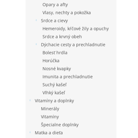
Opary a afty
Vlasy, nechty a pokožka
Srdce a cievy
Hemeroidy, kŕčové žily a opuchy
Srdce a krvný obeh
Dýchacie cesty a prechladnutie
Bolesť hrdla
Horúčka
Nosné kvapky
Imunita a prechladnutie
Suchý kašeľ
Vlhký kašeľ
Vitamíny a doplnky
Minerály
Vitamíny
Špecialne doplnky
Matka a dieťa