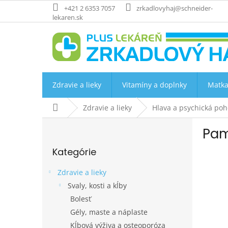
Prejsť
+421 2 6353 7057
zrkadlovyhaj@schneider-
na
lekaren.sk
obsah
Zdravie a lieky
Vitamíny a doplnky
Matka
Domov
Zdravie a lieky
Hlava a psychická po
B
Pam
o
Preskočiť
č
Kategórie
kategórie
n
ý
Zdravie a lieky
p
Svaly, kosti a kĺby
a
Bolesť
n
e
Gély, maste a náplaste
l
Kĺbová výživa a osteoporóza