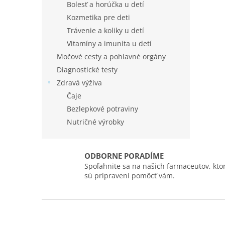
Bolesť a horúčka u detí
Kozmetika pre deti
Trávenie a koliky u detí
Vitamíny a imunita u detí
Močové cesty a pohlavné orgány
Diagnostické testy
Zdravá výživa
Čaje
Bezlepkové potraviny
Nutričné výrobky
ODBORNE PORADÍME
Spoľahnite sa na našich farmaceutov, ktor
sú pripravení pomôcť vám.
Z
á