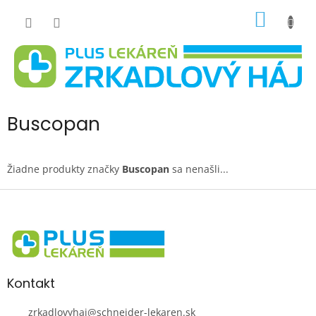
Prejsť
NÁKU
na
obsah
KOŠÍK
Buscopan
Žiadne produkty značky
Buscopan
sa nenašli...
Z
á
p
ä
t
i
Kontakt
e
zrkadlovyhaj
@
schneider-lekaren.sk